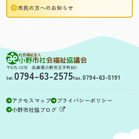
市民の方へのお知らせ
社会福祉法人
小野
市
社
会福祉
協
議会
〒675-1378 兵庫県小野市王子町801
0794-63-2575
0794-63-5191
tel.
fax.
アクセスマップ
プライバシーポリシー
小野市社協ブログ