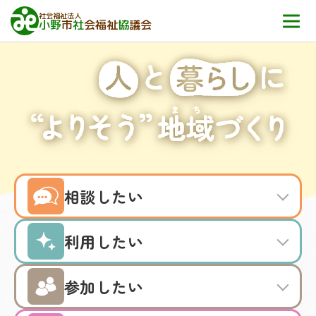
社会福祉法人
小野
市
社
会福祉
協
議会
高齢者福祉
地域福祉活動
障害者福祉
ボランティア
子育て支援
相談したい
利用したい
参加したい